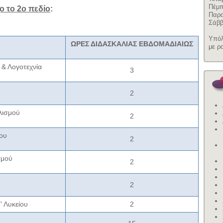
Πέμπ
ο το 2ο πεδίο
:
Παρα
Σάββ
Υπόλ
ΩΡΕΣ ΔΙΔΑΣΚΑΛΙΑΣ ΕΒΔΟΜΑΔΙΑΙΩΣ
με ρ
& Λογοτεχνία
3
2
λισμού
2
ου
2
σμού
2
2
' Λυκείου
2