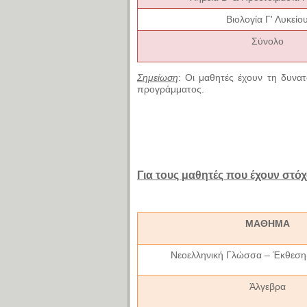
Βιολογία Γ' Λυκείο
Σύνολο
Σημείωση
:
Οι μαθητές έχουν τη δυνα
προγράμματος.
Για τους μαθητές που έχουν στόχ
ΜΑΘΗΜΑ
Νεοελληνική Γλώσσα – Έκθεση 
Άλγεβρα