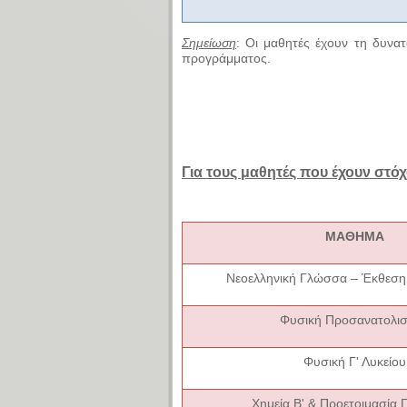
Σημείωση
:
Οι μαθητές έχουν τη δυνα
προγράμματος.
Για τους μαθητές που έχουν στόχ
ΜΑΘΗΜΑ
Νεοελληνική Γλώσσα – Έκθεση 
Φυσική Προσανατολι
Φυσική
Γ' Λυκείου
Χημεία Β' & Προετοιμασία Γ