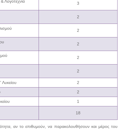
& Λογοτεχνία
3
2
λισμού
2
ου
2
σμού
2
2
' Λυκείου
2
υ
2
κείου
1
18
τότητα, αν το επιθυμούν, να παρακολουθήσουν και μέρος του