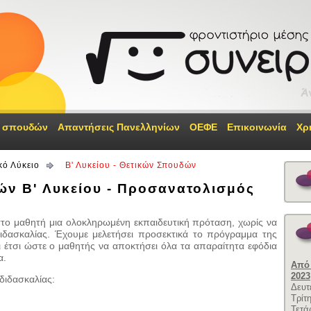
 σπουδών
Απαντήσεις Πανελληνίων
ΟΕΦΕ
Επικοινωνία
Χρ
κό Λύκειο
Β' Λυκείου - Θετικών Σπουδών
ν Β' Λυκείου - Προσανατολισμός
στο μαθητή μια ολοκληρωμένη εκπαιδευτική πρόταση, χωρίς να
διδασκαλίας. Έχουμε μελετήσει προσεκτικά το πρόγραμμα της
 έτσι ώστε ο μαθητής να αποκτήσει όλα τα απαραίτητα εφόδια
α.
Από 
2023
διδασκαλίας:
Δευτ
Τρίτ
Τετά