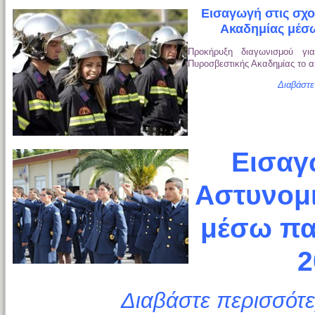
Εισαγωγή στις σχο
Ακαδημίας μέσ
Προκήρυξη διαγωνισμού γι
Πυροσβεστικής Ακαδημίας το α
Διαβάστε
Εισαγ
Αστυνομι
μέσω πα
2
Διαβάστε περισσότε