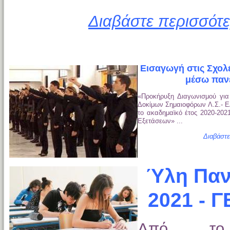
Διαβάστε περισσότε
Εισαγωγή στις Σχολ
μέσω παν
«Προκήρυξη Διαγωνισμού για
Δοκίμων Σημαιοφόρων Λ.Σ.- Ε
το ακαδημαϊκό έτος 2020-202
Εξετάσεων» ...
Διαβάστε
Ύλη Παν
2021 - 
Από το 