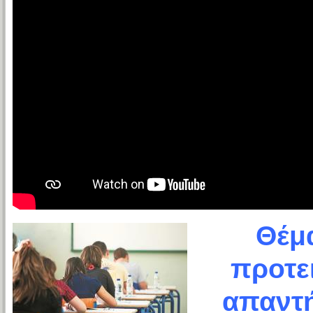
Θέμα
προτε
απαντή