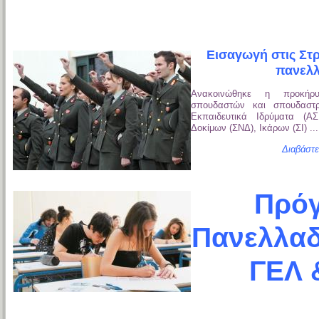
Εισαγωγή στις Στρ
πανελλ
Ανακοινώθηκε η προκήρυ
σπουδαστών και σπουδαστρ
Εκπαιδευτικά Ιδρύματα (Α
Δοκίμων (ΣΝΔ), Ικάρων (ΣΙ) ...
Διαβάστε
Πρό
Πανελλαδ
ΓΕΛ 