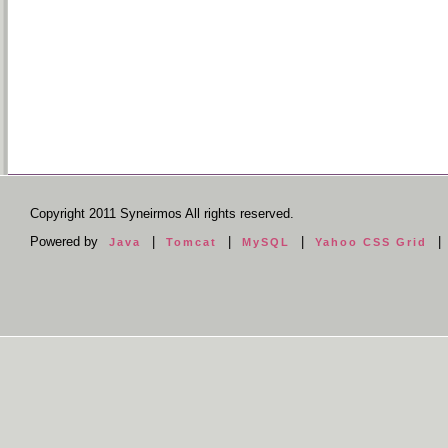
Copyright 2011 Syneirmos All rights reserved.
Powered by
|
|
|
|
Java
Tomcat
MySQL
Yahoo CSS Grid