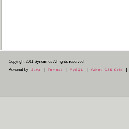
Copyright 2011 Syneirmos All rights reserved.
Powered by
|
|
|
|
Java
Tomcat
MySQL
Yahoo CSS Grid