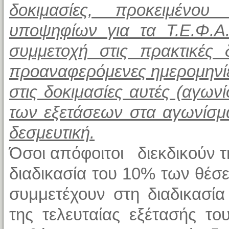
δοκιμασίες, προκειμένο
υποψηφίων για τα Τ.Ε.Φ.Α
συμμετοχή στις πρακτικές 
προαναφερόμενες ημερομηνί
στις δοκιμασίες αυτές (αγων
των εξετάσεων στα αγωνίσμα
δεσμευτική.
Όσοι απόφοιτοι διεκδικούν 
διαδικασία του 10% των θέσ
συμμετέχουν στη διαδικασί
της τελευταίας εξέτασής τ