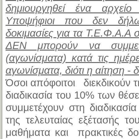
δημιουργηθεί ένα αρχείο
Υποψήφιοι που δεν δήλω
δοκιμασίες για τα Τ.Ε.Φ.Α.Α
ΔΕΝ μπορούν να συμμετά
(αγωνίσματα) κατά τις ημέ
αγωνίσματα, διότι η αίτηση -
Όσοι απόφοιτοι διεκδικούν 
διαδικασία του 10% των θέσ
συμμετέχουν στη διαδικασί
της τελευταίας εξέτασής τ
μαθήματα και πρακτικές δο